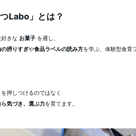
つLabo」とは？
大好きな
お菓子
を通し、
油の摂りすぎ
や
食品ラベルの読み方
を学ぶ、体験型食育
」を押しつけるのではなく
自ら気づき、選ぶ力
を育てます。