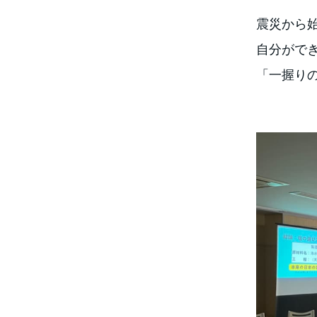
震災から始
自分がで
「一握り