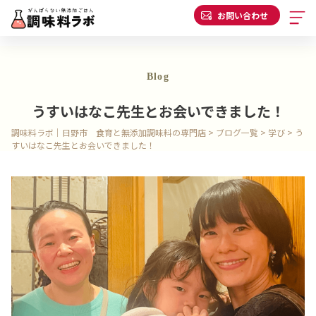
お問い合わせ
Blog
うすいはなこ先生とお会いできました！
調味料ラボ｜日野市 食育と無添加調味料の専門店
>
ブログ一覧
>
学び
>
う
すいはなこ先生とお会いできました！