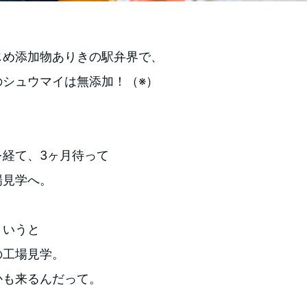
じめ添加物ありきの駅弁界で、
のシュウマイは無添加！（※）
を経て、3ヶ月待って
場見学へ。
というと
の工場見学。
かも来るんだって。