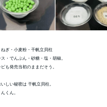
まねぎ・小麦粉・干帆立貝柱
ース・でんぷん・砂糖・塩・胡椒。
シピも発売当初のままだそう。
おいしい秘密は 干帆立貝柱。
くんくん。