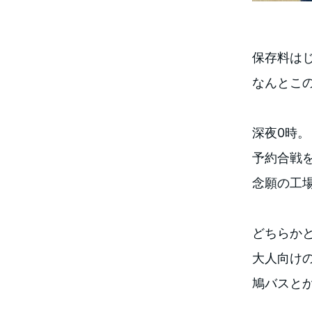
保存料は
なんとこ
深夜0時。
予約合戦
念願の工
どちらか
大人向け
鳩バスと