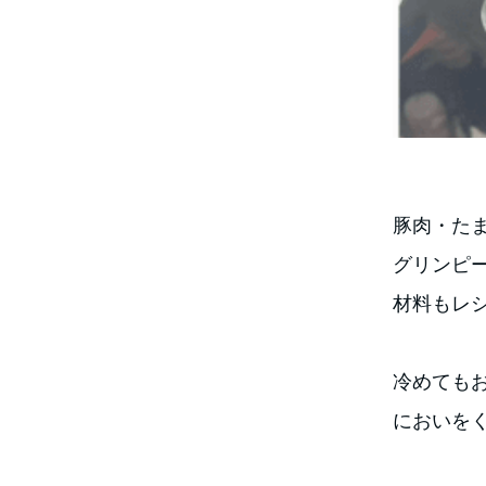
豚肉・た
グリンピ
材料もレ
冷めても
においを