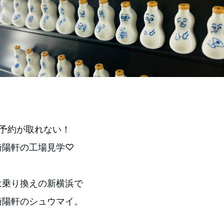
も予約が取れない！
崎陽軒の工場見学♡
は乗り換えの新横浜で
崎陽軒のシュウマイ。