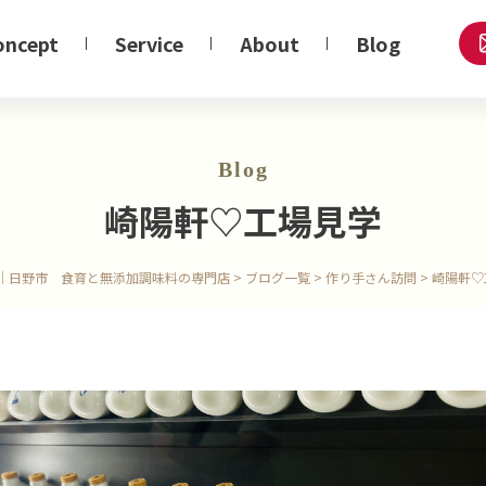
oncept
Service
About
Blog
Blog
崎陽軒♡工場見学
｜日野市 食育と無添加調味料の専門店
>
ブログ一覧
>
作り手さん訪問
>
崎陽軒♡