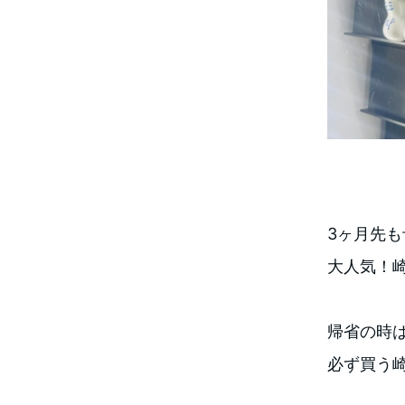
3ヶ月先
大人気！
帰省の時
必ず買う